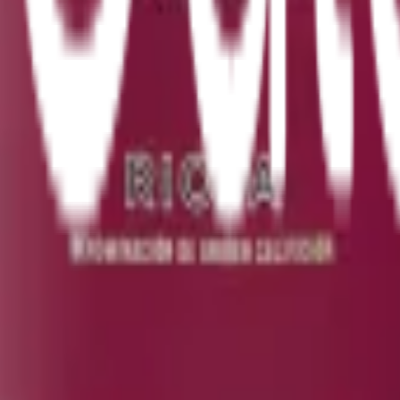
.
embolagets hyllor.
res Crianza har funnits på Systembolagets hyllor i hela 25 år!
 Rioja-stilen och vår dedikation till hållbar och prisvärd vinprodu
portfölj sedan starten 1998 och har sen dess blivit ett av vår
 Brand from Spain in the World” av Wine Intelligence.
 Marqués de Cáceres en rad banbrytande förändringar i vinmakn
a ekfat och längre lagringstid i flaskan, banade vägen för vad v
i regionen och blev startskottet för moderniseringen av Rioja
på egna villkor.