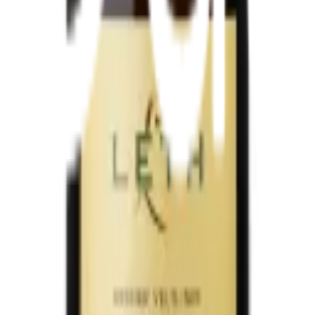
5L
ien Reserve EKO Magnum 1,5L