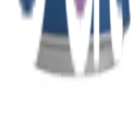
rdig och citrusaktig, och en New England-IPA med tropiska toner