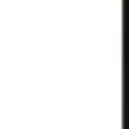
Öl
Ale
Tripel Karmeliet 75 cl
Tripel Karmeliet 75 cl
71500-01, Belgien, Brouwerij Bosteels
84,90 kr