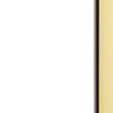
Vin
Vitt vin
Leth Grüner Veltliner Familien Reserve EKO 75 cl
Leth Grüner Veltliner Familie
20237657001, Österrike, Weingut Leth
129,00 kr