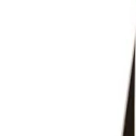
Sprit
Cider
Alkoholfritt