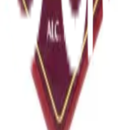
är och lämnar ett vackert mönster i glaset. Smaken är fyllig o