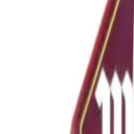
Sprit
Cider
Alkoholfritt