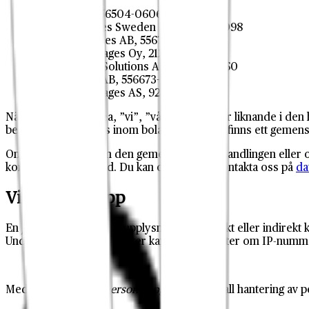
Galatea AB, 556504-0606
Domaine Wines Sweden AB, 556552-3098
Sundance Wines AB, 556717-6853
Galatea Beverages Oy,
2126295-8
Still Sparkling Solutions AB, 556579-0960
KGA Logistik AB, 556673-3282
Galatea Beverages AS, 925 704 164
När vi skriver Galatea, ”vi”, ”vår”, ”oss” eller liknande i d
behandling som görs inom bolagen men det finns ett gemen
Om du har frågor om den gemensamma behandlingen eller om du
kommit i kontakt med. Du kan också alltid kontakta oss på
da
Viktiga begrepp
En
personuppgift
är en upplysning som direkt eller indirekt
Under vissa omständigheter kan även uppgifter om IP-nummer
Med
behandling
av
personuppgifter
menas all hantering av p