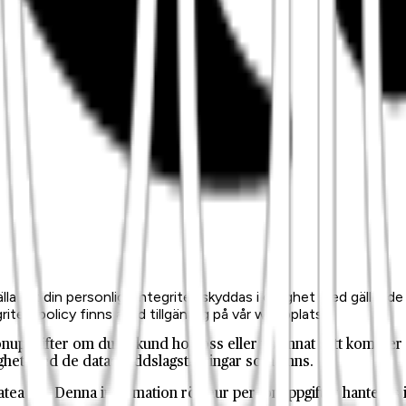
älla att din personliga integritet skyddas i enlighet med gällande
itetspolicy finns alltid tillgänglig på vår webbplats.
onuppgifter om du är kund hos oss eller på annat sätt kommer 
lighet med de dataskyddslagstiftningar som finns.
atea AB. Denna information rör hur personuppgifter hanteras i