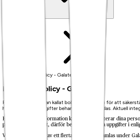
Hem
Integritetspolicy - Galatea
Integritetspolicy - Galatea
På Galatea AB, nedan kallat bolaget, arbetar vi för att säkerst
hur dina personuppgifter behandlas och skyddas. Aktuell integr
Här presenteras information kring hur vi hanterar dina pers
personliga integritet, därför behandlar vi dina uppgifter i en
Vår koncern består av ett flertal bolag som samlas under Gal