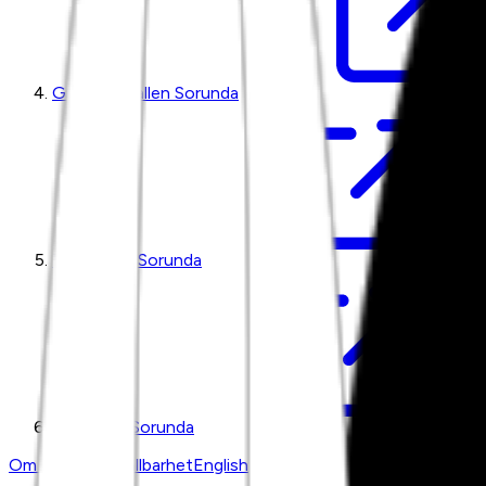
Grönsakshallen Sorunda
Kötthallen Sorunda
Fiskhallen Sorunda
Om oss
Press
Hållbarhet
English