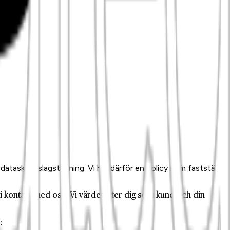
 dataskyddslagstiftning. Vi har därför en policy som fastställer
i kontakt med oss. Vi värdesätter dig som kund och din
: