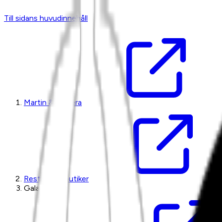
Till sidans huvudinnehåll
Martin & Servera
Restaurangbutiker
Galatea