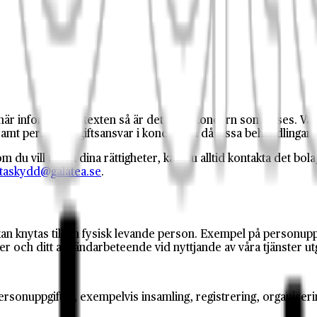
en här informationstexten så är det ovan koncern som avses. Va
samt personuppgiftsansvar i koncernen då vissa behandlinga
 vill utöva dina rättigheter, kan du alltid kontakta det bola
taskydd@galatea.se
.
 kan knytas till en fysisk levande person. Exempel på person
 och ditt användarbeteende vid nyttjande av våra tjänster ut
ersonuppgifter, exempelvis insamling, registrering, organiseri