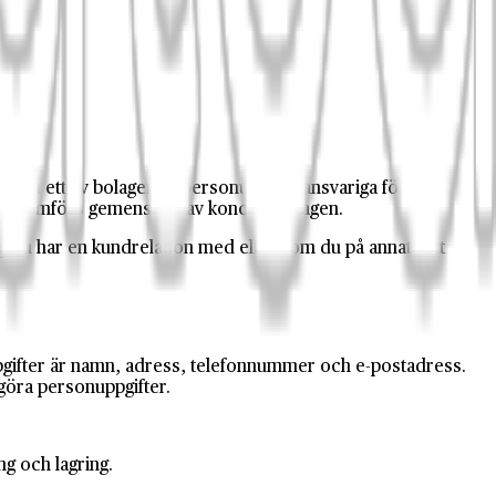
rt och ett av bolagen är personuppgiftsansvariga för den
r genomförs gemensamt av koncernbolagen.
g du har en kundrelation med eller som du på annat sätt
uppgifter är namn, adress, telefonnummer och e-postadress.
göra personuppgifter.
ng och lagring.