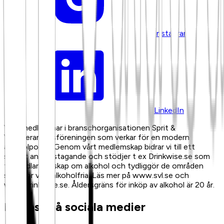
Instagram
LinkedIn
Vi är medlemmar i branschorganisationen Sprit &
Vinleverantörsföreningen som verkar för en modern
alkoholpolitik. Genom vårt medlemskap bidrar vi till ett
socialt ansvarstagande och stödjer t ex Drinkwise.se som
förmedlar kunskap om alkohol och tydliggör de områden
som bör vara alkoholfria. Läs mer på www.svl.se och
www.drinkwise.se. Åldersgräns för inköp av alkohol är 20 år.
Följ oss på sociala medier