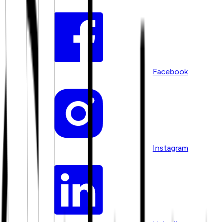
Facebook
Instagram