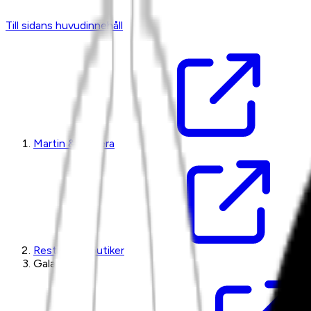
Till sidans huvudinnehåll
Martin & Servera
Restaurangbutiker
Galatea